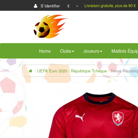
S`identifier
Livraison gratuite, plus de 90 €
€
Home
Clubs
Joueurs
Maillots Équi
UEFA Euro 2020
République Tchèque
Tenue Républiq