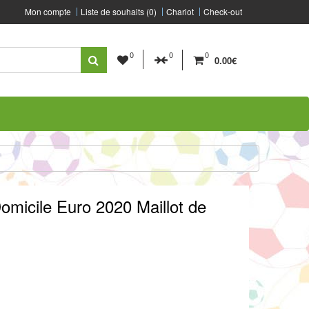
Mon compte
Liste de souhaits (0)
Chariot
Check-out
0
0
0
0.00€
micile Euro 2020 Maillot de