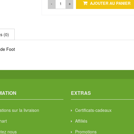
-
+
AJOUTER AU PANIER
s (0)
 de Foot
MATION
EXTRAS
tions sur la livraison
Certificats-cadeaux
hart
Affiliés
tez nous
Promotions