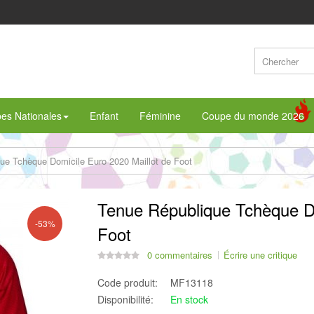
pes Nationales
Enfant
Féminine
Coupe du monde 2026
ue Tchèque Domicile Euro 2020 Maillot de Foot
Tenue République Tchèque Do
-53%
Foot
0 commentaires
Écrire une critique
Code produit:
MF13118
Disponibilité:
En stock