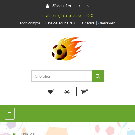
S`identifier
€
Livraison gratuite, plus de 90 €
Mon compte
Liste de souhaits (0)
Chariot
Check-out
0
0
0
Liga MX