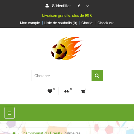
S`identifier
€
Livraison gratuite, plus de 90 €
Mon compte
Liste de souhaits (0)
Chariot
Check-out
0
0
0
Championnat du Brésil
Palmeiras