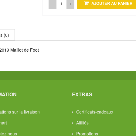
-
+
AJOUTER AU PANIER
s (0)
2019 Maillot de Foot
MATION
EXTRAS
tions sur la livraison
Certificats-cadeaux
hart
Affiliés
tez nous
Promotions