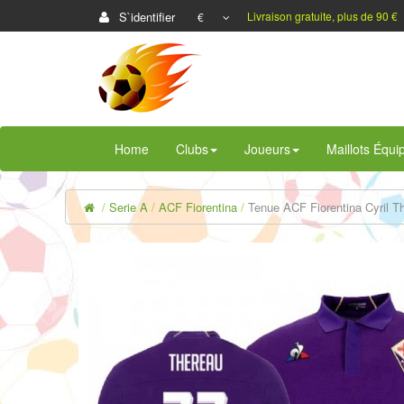
S`identifier
Livraison gratuite, plus de 90 €
€
Home
Clubs
Joueurs
Maillots Équi
Serie A
ACF Fiorentina
Tenue ACF Fiorentina Cyril T