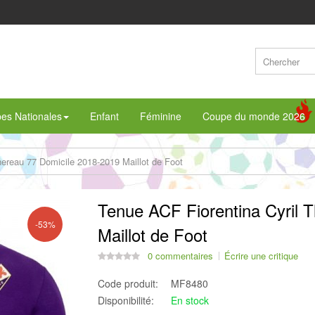
pes Nationales
Enfant
Féminine
Coupe du monde 2026
hereau 77 Domicile 2018-2019 Maillot de Foot
Tenue ACF Fiorentina Cyril 
-53%
Maillot de Foot
0 commentaires
Écrire une critique
Code produit:
MF8480
Disponibilité:
En stock