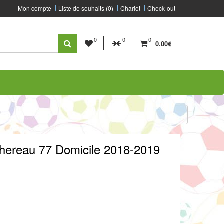
Mon compte
Liste de souhaits (0)
Chariot
Check-out
0
0
0
0.00€
Thereau 77 Domicile 2018-2019