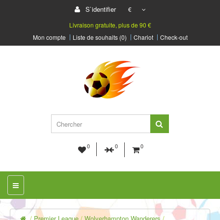
S`identifier
€
Livraison gratuite, plus de 90 €
Mon compte
Liste de souhaits (0)
Chariot
Check-out
0
0
0
Premier League
Wolverhampton Wanderers