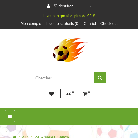
S`identifier
€
Livraison gratuite, plus de 90 €
Mon compte
Liste de souhaits (0)
Chariot
Check-out
0
0
0
MLS
Los Angeles Galaxy