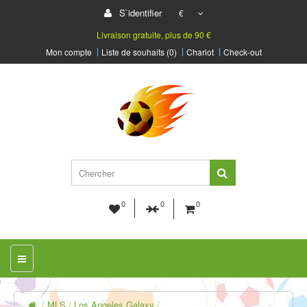
S`identifier
€
Livraison gratuite, plus de 90 €
Mon compte
Liste de souhaits (0)
Chariot
Check-out
0
0
0
MLS
Los Angeles Galaxy