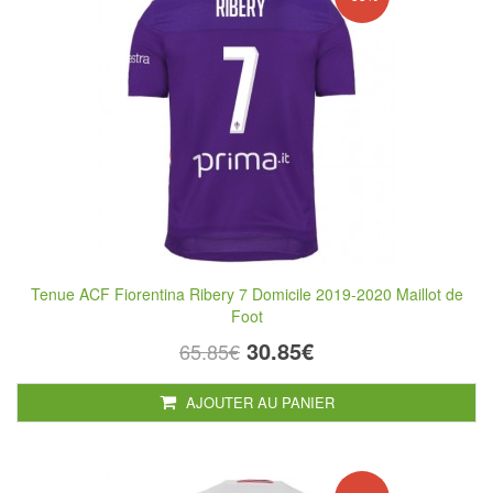
Tenue ACF Fiorentina Ribery 7 Domicile 2019-2020 Maillot de
Foot
30.85€
65.85€
AJOUTER AU PANIER