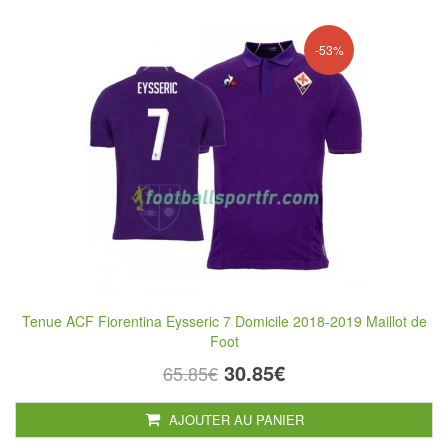
-53%
Tenue ACF Fiorentina Eysseric 7 Domicile 2018-2019 Maillot de
Foot
30.85€
65.85€
AJOUTER AU PANIER