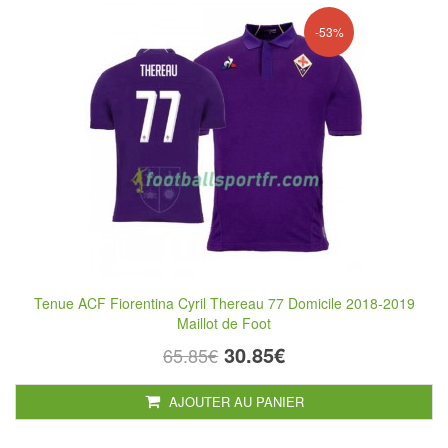
-53%
Tenue ACF Fiorentina Cyril Thereau 77 Domicile 2018-2019
Maillot de Foot
30.85€
65.85€
AJOUTER AU PANIER