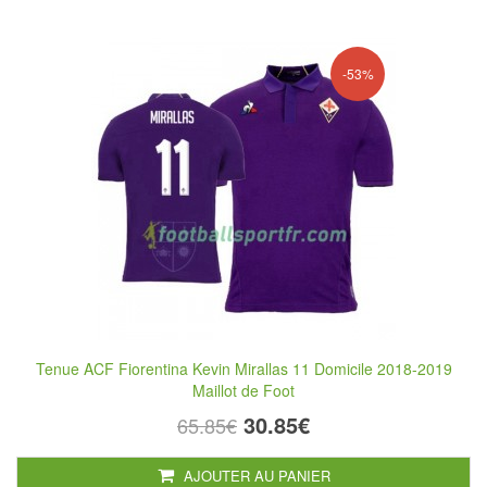
-53%
Tenue ACF Fiorentina Kevin Mirallas 11 Domicile 2018-2019
Maillot de Foot
30.85€
65.85€
AJOUTER AU PANIER