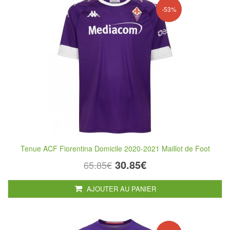
-53%
Tenue ACF Fiorentina Domicile 2020-2021 Maillot de Foot
30.85€
65.85€
AJOUTER AU PANIER