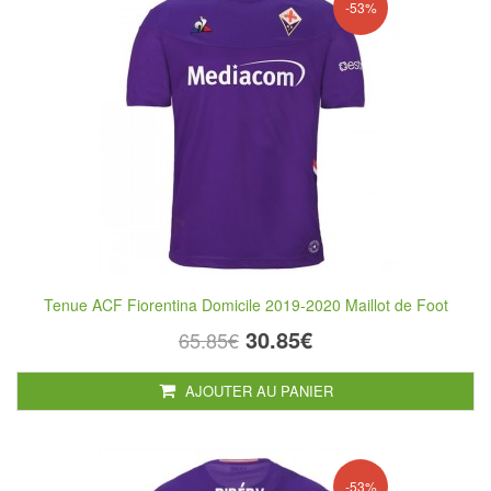
-53%
Tenue ACF Fiorentina Domicile 2019-2020 Maillot de Foot
30.85€
65.85€
AJOUTER AU PANIER
-53%