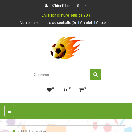
S`identifier
€
Livraison gratuite, plus de 90 €
Mon compte
Liste de souhaits (0)
Chariot
Check-out
0
0
0
ACF Fiorentina