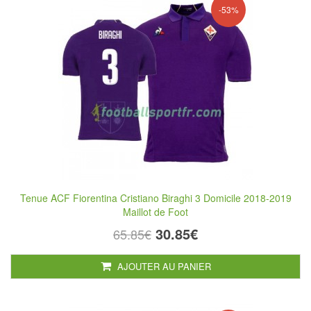
-53%
Tenue ACF Fiorentina Cristiano Biraghi 3 Domicile 2018-2019
Maillot de Foot
30.85€
65.85€
AJOUTER AU PANIER